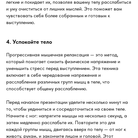
легкие и покидает их, позволяя вашему телу расслабиться
Бесплатная подписка на
и уму очиститься от лишних мыслей. Это поможет вам
еженедельные полезные
чувствовать себя более собранным и готовым к
материалы по презентациям
выступлению.
4. Успокойте тело
Прогрессивная мышечная релаксация — это метод,
который помогает снизить физическое напряжение и
уменьшить стресс перед выступлением. Эта техника
включает в себя чередование напряжения и
расслабления различных групп мышц в теле, что
способствует общему расслаблению.
Перед началом презентации уделите несколько минут на
то, чтобы уединиться и сосредоточиться на своем теле.
Начните с ног: напрягите мышцы на несколько секунд, а
затем медленно расслабьте их. Повторите это для
Согласен на обработку
персональных данных
каждой группы мышц, двигаясь вверх по телу — от ног к
и получение полезных
животу, рукам, и закончите лицом и головой. Этот